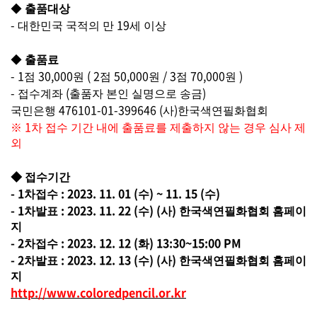
◆
출품대상
-
19
대한민국 국적의 만
세 이상
◆
출품료
- 1
30,000
( 2
50,000
/ 3
70,000
)
점
원
점
원
점
원
-
(
)
접수계좌
출품자 본인 실명으로 송금
476101-01-399646 (
)
국민은행
사
한국색연필화협회
1
※
차 접수 기간 내에 출품료를 제출하지 않는 경우 심사 제
외
◆
접수기간
- 1
: 2023. 11. 01 (
) ~ 11. 15 (
)
차접수
수
수
- 1
: 2023. 11
. 22 (
) (
)
차발표
수
사
한국색연필화협회 홈페이
지
- 2
: 2023. 12. 12 (
) 13:30~15:00 PM
차접수
화
- 2
: 2023. 12. 13 (
) (
)
차발표
수
사
한국색연필화협회 홈페이
지
http://www.coloredpencil.or.kr