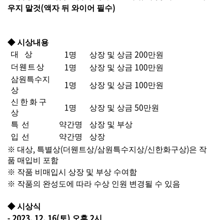
(
)
우지 말것
액자 뒤 와이어 필수
◆
시상내용
1
200
대 상
명
상장 및 상금
만원
1
100
더웬트상
명
상장 및 상금
만원
삼원특수지
1
100
명
상장 및 상금
만원
상
신한화구
1
50
명
상장 및 상금
만원
상
특 선
약간명
상장 및 부상
입 선
약간명
상장
,
(
/
/
)
※
대상
특별상
더웬트상
삼원특수지상
신한화구상
은 작
품 매입비 포함
※
작품 비매입시 상장 및 부상 수여함
※
작품의 완성도에 따라 수상 인원 변경될 수 있음
◆
시상식
- 2023. 12. 16(
)
2
토
오후
시