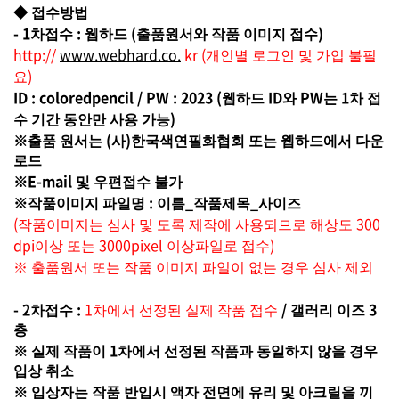
◆
접수방법
- 1
:
(
)
차접수
웹하드
출품원서와 작품 이미지 접수
http://
www.webhard.co.
kr
(
개인별 로그인 및 가입 불필
)
요
ID : coloredpencil / PW : 2023 (
ID
PW
1
웹하드
와
는
차 접
)
수 기간 동안만 사용 가능
(
)
※
출품 원서는
사
한국색연필화협회 또는 웹하드에서 다운
로드
E-mail
※
및 우편접수 불가
:
_
_
※
작품이미지 파일명
이름
작품제목
사이즈
(
300
작품이미지는 심사 및 도록 제작에 사용되므로
해상도
dpi
3000pixel
)
이상 또는
이상파일로 접수
※
출품원서 또는 작품 이미지 파일이 없는 경우 심사 제외
- 2
:
1
/
3
차접수
차에서 선정된 실제 작품 접수
갤러리 이즈
층
1
※
실제 작품이
차에서 선정된 작품과 동일하지 않을 경우
입상 취소
※
입상자는 작품 반입시 액자 전면에 유리 및 아크릴을 끼