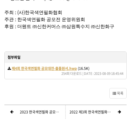
: (
)
주최
사
한국색연필화협회
:
주관
한국색연필화 공모전 운영위원회
:
후원
더웬트
㈜
신한커머스
㈜
삼원특수지
㈜
신한화구
첨부파일
제4회 한국색연필화 공모대전-출품원서.hwp
(16.5K)
254회 다운로드 | DATE : 2023-08-09 18:45:44
목록
2023 한국색연필화 공모대전 홍보영상 화방넷 유튜브 [그리다]
2022 제3회 한국색연필화 공모대전 수상작展 도록