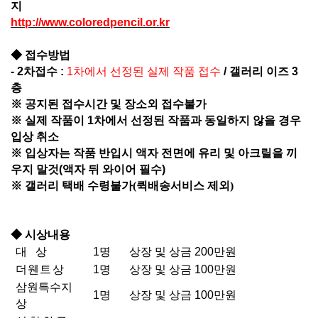
지
http://www.coloredpencil.or.kr
◆
접수방법
- 2
차접수
:
1
차에서 선정된 실제 작품 접수
/
갤러리 이즈
3
층
※ 공지된 접수시간 및 장소외 접수불가
※ 실제 작품이
1
차에서 선정된 작품과 동일하지 않을 경우
입상 취소
※
입상자는 작품 반입시 액자 전면에 유리 및 아크릴을 끼
우지 말것
(
액자 뒤 와이어 필수
)
※ 갤러리 택배 수령불가(퀵배송서비스 제외)
◆
시상내용
대 상
1
명
상장 및 상금
200
만원
더웬트상
1
명
상장 및 상금
100
만원
삼원특수지
1
명
상장 및 상금
100
만원
상