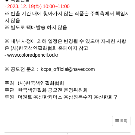
- 2023. 12. 19(
화
) 10:00~11:00
※
반출 기간 내에 찾아가지 않는 작품은 주최측에서 책임지
지 않음
※
별도로 택배발송 하지 않음
※
내부 사정에 의해 일정은 변경될 수 있으며 자세한 사항
은
(
사
)
한국색연필화협회 홈페이지 참고
-
www.coloredpencil.or.kr
kcpa_official@naver.com
※ 공모전 문의 :
주최
: (
사
)
한국색연필화협회
주관
:
한국색연필화 공모전 운영위원회
후원
:
더웬트
㈜
신한커머스
㈜
삼원특수지
㈜
신한화구
목록