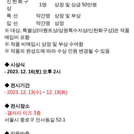
신한화구
1
명
상장 및 상금
50
만원
상
특 선
약간명
상장 및 부상
입 선
약간명
상장
※
대상
,
특별상
(
더웬트상
/
삼원특수지상
/
신한화구상
)
은 작품
매입비 포함
※
작품 비매입시 상장 및 부상 수여함
※
작품의 완성도에 따라 수상 인원 변경될 수 있음
◆
시상식
- 2023. 12. 16(
토
)
오후
2
시
◆
전시기간
- 2023. 12. 13(
수
) ~ 12. 19(
화
)
◆
전시장소
-
갤러리 이즈
3
층
서울시 종로구 인사동길
52-1
◆
작품반출