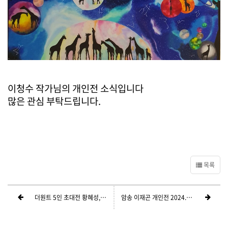
이청수 작가님의 개인전 소식입니다
많은 관심 부탁드립니다.
목록
더원트 5인 초대전 황혜성, 김남선, 최경자, 최춘홍, 이용례
암송 이재곤 개인전 2024.09.20(금)-26(목)