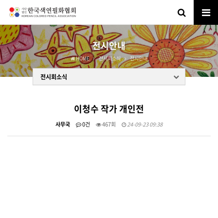
전시안내
HOME
전시회소식
전시안내
전시회소식
이청수 작가 개인전
사무국
0건
467회
24-09-23 09:38