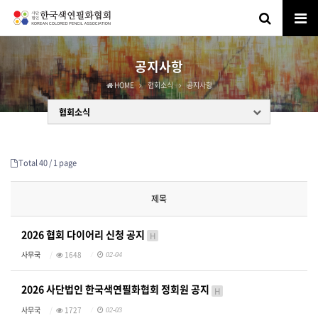
공지사항
HOME
협회소식
공지사항
협회소식
Total 40 /
1 page
제목
2026 협회 다이어리 신청 공지
H
사무국
1648
02-04
2026 사단법인 한국색연필화협회 정회원 공지
H
사무국
1727
02-03