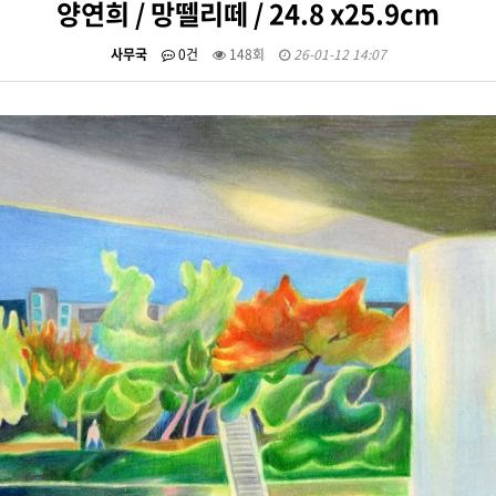
양연희 / 망뗄리떼 / 24.8 x25.9cm
사무국
0건
148회
26-01-12 14:07