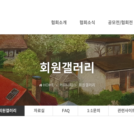
협회소개
협회소식
공모전/협회전
회원갤러리
HOME
커뮤니티
회원갤러리
회원갤러리
자료실
FAQ
1:1문의
관련사이