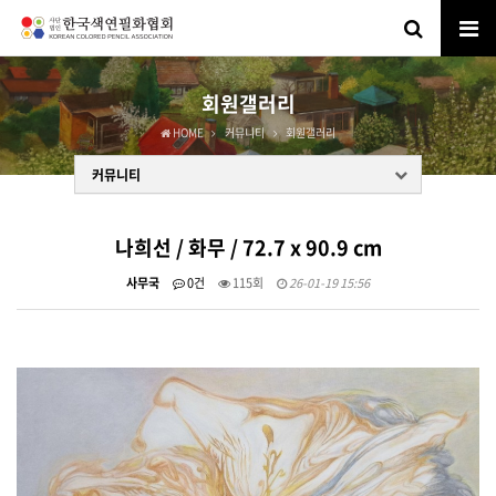
회원갤러리
HOME
커뮤니티
회원갤러리
커뮤니티
나희선 / 화무 / 72.7 x 90.9 cm
사무국
0건
115회
26-01-19 15:56